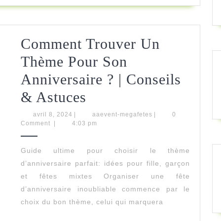
Comment Trouver Un
Thème Pour Son
Anniversaire ? | Conseils
Comment
& Astuces
Trouver
avril
aaevent-
avril 8, 2024
|
aaevent-megafetes
|
0
8,
megafetes
Comment
|
4:03 pm
Un
2024
Thème
Guide ultime pour choisir le thème
d’anniversaire parfait: idées pour fille, garçon
Pour
et fêtes mixtes Organiser une fête
Son
d’anniversaire inoubliable commence par le
Anniversaire
choix du bon thème, celui qui marquera
?