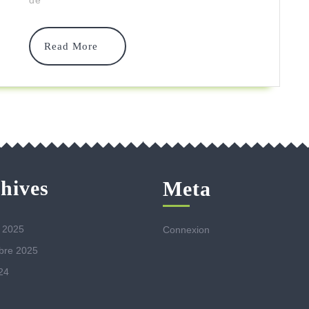
?
Guide
Read
Et
Read More
More
Astuces
Pratiques
hives
Meta
 2025
Connexion
bre 2025
024