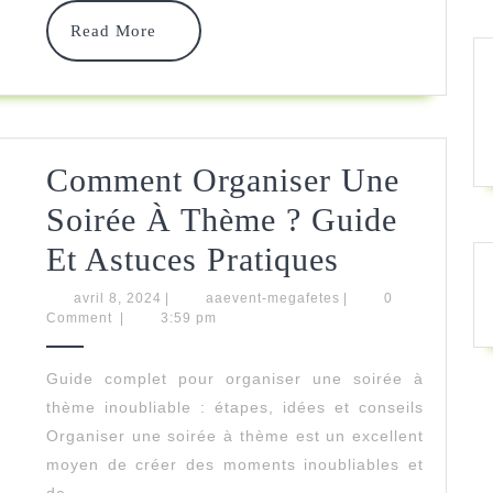
Read
|
Read More
More
Conseils
&
Astuces
Comment Organiser Une
Soirée À Thème ? Guide
Comment
Et Astuces Pratiques
Organiser
avril
aaevent-
avril 8, 2024
|
aaevent-megafetes
|
0
8,
megafetes
Comment
|
3:59 pm
Une
2024
Soirée
Guide complet pour organiser une soirée à
thème inoubliable : étapes, idées et conseils
À
Organiser une soirée à thème est un excellent
Thème
moyen de créer des moments inoubliables et
de