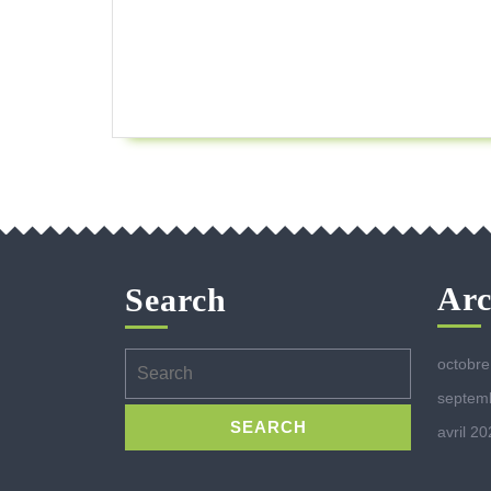
Arc
Search
Search
octobre
for:
septem
avril 2