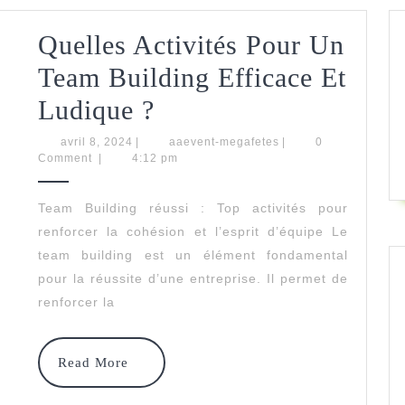
Quelles Activités Pour Un
Team Building Efficace Et
Quelles
Ludique ?
Activités
avril
aaevent-
avril 8, 2024
|
aaevent-megafetes
|
0
8,
megafetes
Comment
|
4:12 pm
Pour
2024
Un
Team Building réussi : Top activités pour
renforcer la cohésion et l’esprit d’équipe Le
Team
team building est un élément fondamental
Building
pour la réussite d’une entreprise. Il permet de
Efficace
renforcer la
Et
Read
Ludique
Read More
More
?